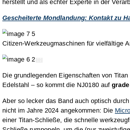
herstellt und als echter Experte in der Verarb
Gescheiterte Mondlandung: Kontakt zu H
Citizen-Werkzeugmaschinen für vielfältige 
Die grundlegenden Eigenschaften von Titan s
Edelstahl – so kommt die NJ0180 auf
grade
Aber so lecker das Band auch optisch durch 
nicht im Jahre 2024 angekommen: Die
Micro
einer Titan-Schließe, die schnelle werkzeu
Schließe rumpopeln, um die (nur zweistufige