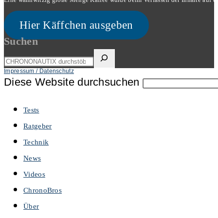
Hier Käffchen ausgeben
Suchen
Impressum / Datenschutz
Diese Website durchsuchen
Tests
Ratgeber
Technik
News
Videos
ChronoBros
Über