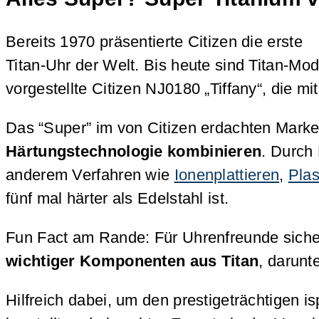
Bereits 1970 präsentierte Citizen die erste
Titan-Uhr der Welt. Bis heute sind Titan-Mod
vorgestellte Citizen NJ0180 „Tiffany“, die
Das “Super” im von Citizen erdachten Mar
Härtungstechnologie kombinieren
. Durch 
anderem Verfahren wie
Ionenplattieren
,
Pla
fünf mal härter als Edelstahl ist.
Fun Fact am Rande: Für Uhrenfreunde sicher
wichtiger Komponenten aus Titan
, darunt
Hilfreich dabei, um den prestigeträchtigen 