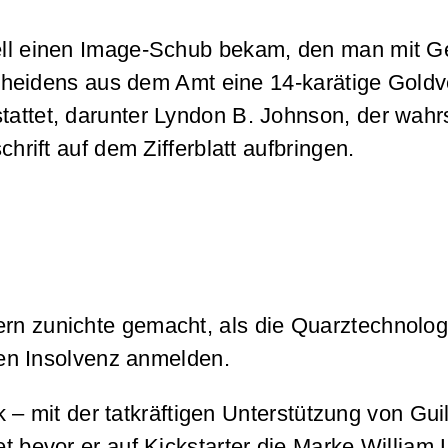
dell einen Image-Schub bekam, den man mit Ge
eidens aus dem Amt eine 14-karätige Goldv
tattet, darunter Lyndon B. Johnson, der wahr
hrift auf dem Zifferblatt aufbringen.
ern zunichte gemacht, als die Quarztechnolog
en Insolvenz anmelden.
 mit der tatkräftigen Unterstützung von Gui
bevor er auf Kickstarter die Marke William L. 