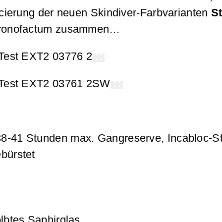
cierung der neuen Skindiver-Farbvarianten
S
hronofactum zusammen…
38-41 Stunden max. Gangreserve, Incabloc-S
bürstet
ölbtes Saphirglas