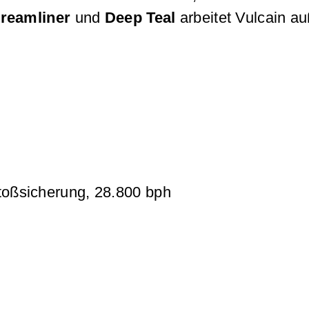
treamliner
und
Deep Teal
arbeitet Vulcain a
toßsicherung, 28.800 bph