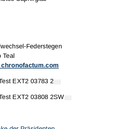
lwechsel-Federstegen
 Teal
er chronofactum.com
ke der Präsidenten