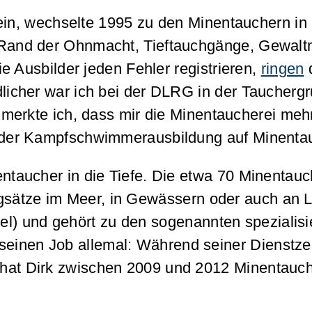
in, wechselte 1995 zu den Minentauchern in
en Rand der Ohnmacht, Tieftauchgänge, Gewal
Ausbilder jeden Fehler registrieren,
ringen
d
ndlicher war ich bei der DLRG in der Taucherg
erkte ich, dass mir die Minentaucherei mehr
ei der Kampfschwimmerausbildung auf Minenta
aucher in die Tiefe. Die etwa 70 Minentauc
ngsätze im Meer, in Gewässern oder auch an 
l) und gehört zu den sogenannten spezialisi
seinen Job allemal: Während seiner Dienstzei
t hat Dirk zwischen 2009 und 2012 Minentauc