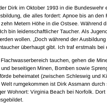
er Dirk im Oktober 1993 in die Bundeswehr e
usbildung, die alles fordert: Apnoe bis an d
ehn Metern Höhe in die Ostsee. Während die 
Ich bin leidenschaftlicher Taucher. Als Juge
erden wollen. „Doch während der Ausbildung m
ntaucher überhaupt gibt. Ich traf erstmals b
chwasserbereich tauchen, gehen die Minent
ren und beseitigen Minen, Bomben sowie Spre
förde beheimatet (zwischen Schleswig und Kie
er Welt rumgekommen ist Dirk Assmann durch 
ger Wohnort: Virginia Beach bei Norfolk. Dor
sgebildet.