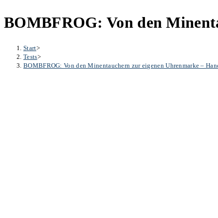
BOMBFROG: Von den Minentauc
Start
>
Tests
>
BOMBFROG: Von den Minentauchern zur eigenen Uhrenmarke – Hand