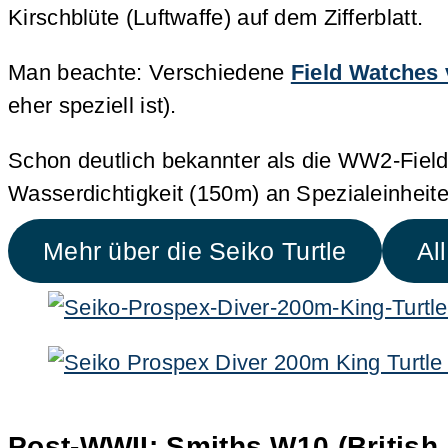
Kirschblüte (Luftwaffe) auf dem Zifferblatt.
Man beachte: Verschiedene
Field Watches
eher speziell ist).
Schon deutlich bekannter als die WW2-Field
Wasserdichtigkeit (150m) an Spezialeinhei
Mehr über die Seiko Turtle
Al
Post-WWII: Smiths W10 (British