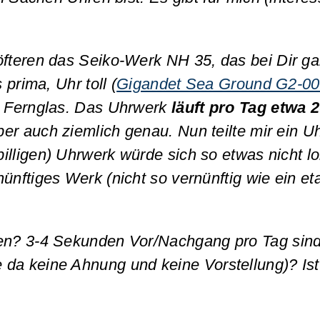
öfteren das Seiko-Werk NH 35, das bei Dir ga
prima, Uhr toll (
Gigandet Sea Ground G2-0
em Fernglas. Das Uhrwerk
läuft pro Tag etwa
aber auch ziemlich genau. Nun teilte mir ein 
billigen) Uhrwerk würde sich so etwas nicht l
nftiges Werk (nicht so vernünftig wie ein et
en? 3-4 Sekunden Vor/Nachgang pro Tag sind 
 da keine Ahnung und keine Vorstellung)? Is