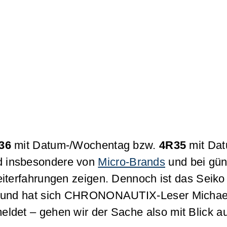
36
mit Datum-/Wochentag bzw.
4R35
mit Dat
ird insbesondere von
Micro-Brands
und bei gün
eiterfahrungen zeigen. Dennoch ist das Seik
Grund hat sich CHRONONAUTIX-Leser Michae
et – gehen wir der Sache also mit Blick au