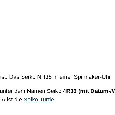
enst: Das Seiko NH35 in einer Spinnaker-Uhr
ar unter dem Namen Seiko
4R36
(mit Datum-/
A ist die
Seiko Turtle
.