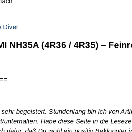
nach…
 Diver
 NH35A (4R36 / 4R35) – Feinre
==
sehr begeistert. Stundenlang bin ich von Art
t/unterhalten. Habe diese Seite in die Leseze
h dafür, daß Du wohl ein positiv Bekloppter in