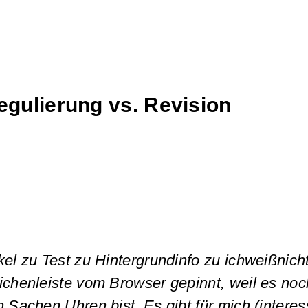
gulierung vs. Revision
ikel zu Test zu Hintergrundinfo zu ichweißnic
ichenleiste vom Browser gepinnt, weil es noch
 Sachen Uhren bist. Es gibt für mich (interess