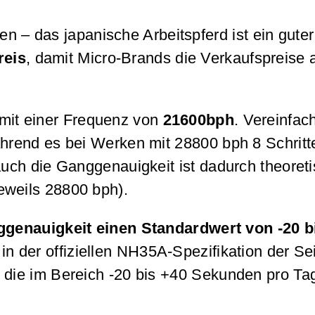
n – das japanische Arbeitspferd ist ein guter
reis
, damit Micro-Brands die Verkaufspreise a
mit einer Frequenz von
21600bph
. Vereinfac
hrend es bei Werken mit 28800 bph 8 Schritt
ch die Ganggenauigkeit ist dadurch theoreti
eweils 28800 bph).
genauigkeit einen Standardwert von -20 b
 in der offiziellen NH35A-Spezifikation der Se
die im Bereich -20 bis +40 Sekunden pro Tag