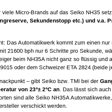
r viele Micro-Brands auf das Seiko NH35 setze
greserve, Sekundenstopp etc.) und v.a. P
t: Das Automatikwerk kommt zum einen nur 
t 21600 bph nur 6 Schritte pro Sekunde, wä
iger beim NH35A nicht ganz so flüssig und au
9015 oder dem Schweizer ETA 2824 (beide j
Knackpunkt – gibt Seiko bzw. TMI bei der
Gang
eratur von 23º± 2ºC an
. Das lässt sich auch
rten sind alle Seiko NH35A Automatikwerke, 
rsteller verschickt werden.