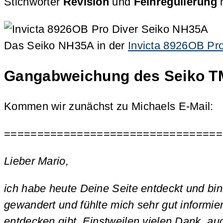
Stichwörter
Revision
und
Feinregulierung
Das Seiko NH35A in der
Invicta 8926OB Pro
Gangabweichung des Seiko TMI
Kommen wir zunächst zu Michaels E-Mail:
=================================
Lieber Mario,
ich habe heute Deine Seite entdeckt und bin 
gewandert und fühlte mich sehr gut informier
entdecken gibt. Einstweilen vielen Dank, auc