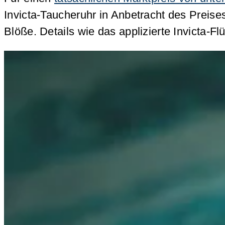
Invicta-Taucheruhr in Anbetracht des Preises
Blöße. Details wie das applizierte Invicta-