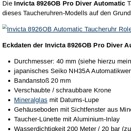
Die
Invicta 8926OB Pro Diver Automatic
T
dieses Taucheruhren-Modells auf den Grund
Eckdaten der Invicta 8926OB Pro Diver A
Durchmesser: 40 mm (siehe hierzu mein 
japanisches Seiko NH35A Automatikwerk
Bandanstoß 20 mm
Verschaubte / schraubbare Krone
Mineralglas
mit Datums-Lupe
Gehäuseboden mit Sichtfenster aus Min
Taucher-Lünette mit Aluminium-Inlay
Wasserdichtigkeit 200 Meter / 20 bar (