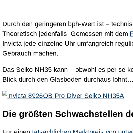
Durch den geringeren bph-Wert ist – techni
Theoretisch jedenfalls. Gemessen mit dem
F
Invicta jede einzelne Uhr umfangreich regul
Gebrauch machen.
Das Seiko NH35 kann – obwohl es per se kei
Blick durch den Glasboden durchaus lohnt
Die größten Schwachstellen de
Für einen
tatsächlichen Marktpreis von unte