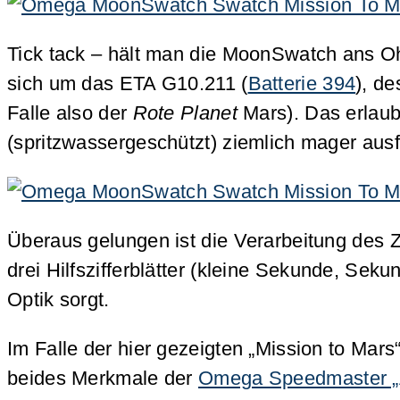
Tick tack – hält man die MoonSwatch ans Oh
sich um das ETA G10.211 (
Batterie 394
), d
Falle also der
Rote Planet
Mars). Das erlaub
(spritzwassergeschützt) ziemlich mager ausfä
Überaus gelungen ist die Verarbeitung des Z
drei Hilfszifferblätter (kleine Sekunde, Se
Optik sorgt.
Im Falle der hier gezeigten „Mission to Mars
beides Merkmale der
Omega Speedmaster „Al