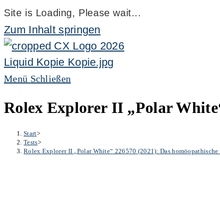
Site is Loading, Please wait...
Zum Inhalt springen
Menü
Schließen
Rolex Explorer II „Polar White
Start
>
Tests
>
Rolex Explorer II „Polar White“ 226570 (2021): Das homöopathische F