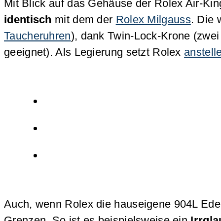
Mit Blick auf das Gehäuse der Rolex Air-Kin
identisch
mit dem der
Rolex Milgauss
. Die
Taucheruhren
), dank Twin-Lock-Krone (zwei 
geeignet). Als Legierung setzt Rolex
anstell
Auch, wenn Rolex die hauseigene 904L Edels
Grenzen. So ist es beispielsweise ein
Irrgl