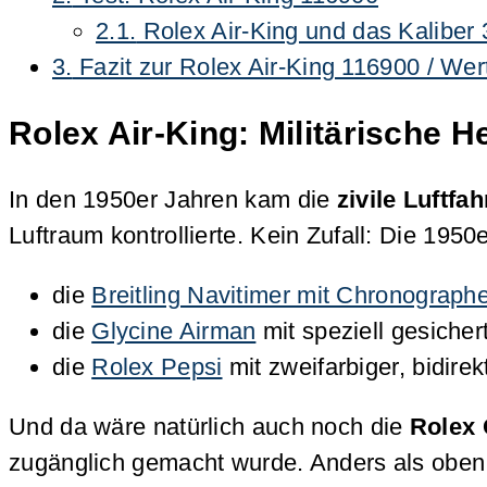
2.1.
Rolex Air-King und das Kaliber
3.
Fazit zur Rolex Air-King 116900 / Wer
Rolex Air-King: Militärische H
In den 1950er Jahren kam die
zivile Luftfah
Luftraum kontrollierte. Kein Zufall: Die 19
die
Breitling Navitimer mit Chronograp
die
Glycine Airman
mit speziell gesiche
die
Rolex Pepsi
mit zweifarbiger, bidir
Und da wäre natürlich auch noch die
Rolex 
zugänglich gemacht wurde. Anders als oben 