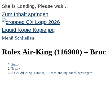
Site is Loading, Please wait...
Zum Inhalt springen
Menü
Schließen
Rolex Air-King (116900) – Bru
Start
>
Tests
>
Rolex Air-King (116900) – Bruchlandung oder Überflieger?