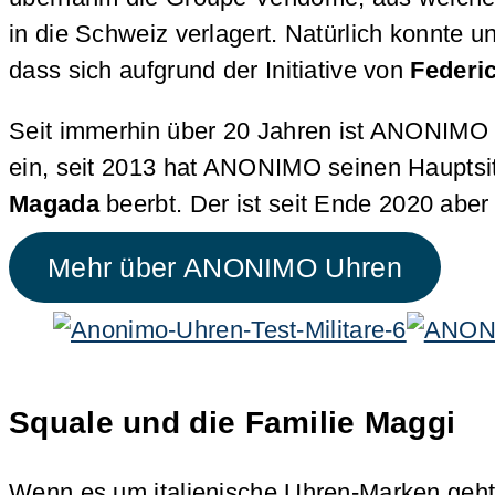
in die Schweiz verlagert. Natürlich konnte 
dass sich aufgrund der Initiative von
Federi
Seit immerhin über 20 Jahren ist ANONIMO n
ein, seit 2013 hat ANONIMO seinen Hauptsitz
Magada
beerbt. Der ist seit Ende 2020 abe
Mehr über ANONIMO Uhren
Squale und die Familie Maggi
Wenn es um italienische Uhren-Marken geht,