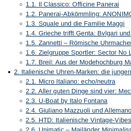
1.1.
Il Classico: Officine Panerai
1.2.
Panerai-Abkömmling: ANONIM
1.3.
Squale und die Familie Maggi
1.4.
Grieche trifft Genta: Bvlgari und
1.5.
Zannetti – Römische Uhrmacher
1.6.
Zielgruppe Sportler: Sector No 
1.7.
Breil: Aus der Modehochburg M
2.
Italienische Uhren-Marken: die junge
2.1.
Micro Italiano: echo/neutra
2.2.
Aller guten Dinge sind vier: Me
2.3.
U-Boat by Italo Fontana
2.4.
Giuliano Mazzuoli und Allemano
2.5.
HTD: Italienische Vintage-Vibe
2.6.
Unimatic – Mailänder Minimali