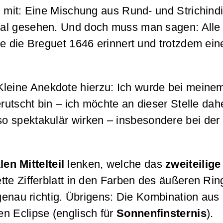
 mit: Eine Mischung aus Rund- und Strichindi
 mal gesehen. Und doch muss man sagen: All
e die Breguet 1646 erinnert und trotzdem ein
 Kleine Anekdote hierzu: Ich wurde bei mein
rutscht bin – ich möchte an dieser Stelle dah
o spektakulär wirken – insbesondere bei der
en Mittelteil
lenken, welche das
zweiteilige 
te Zifferblatt in den Farben des äußeren Rin
genau richtig. Übrigens: Die Kombination aus 
n Eclipse (englisch für
Sonnenfinsternis
).