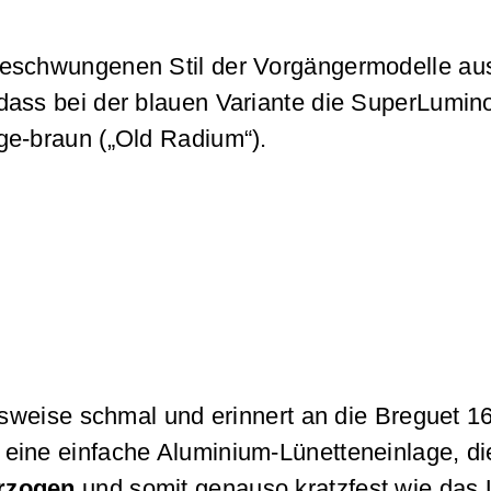
eschwungenen Stil der Vorgängermodelle aus 
dass bei der blauen Variante die SuperLumin
ge-braun („Old Radium“).
ichsweise schmal und erinnert an die Breguet
eine einfache Aluminium-Lünetteneinlage, die 
erzogen
und somit genauso kratzfest wie das 