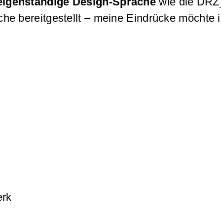
eigenständige Design-Sprache
wie die DRZ_0
e bereitgestellt – meine Eindrücke möchte ic
erk