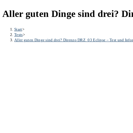
Aller guten Dinge sind drei? D
Start
>
Tests
>
Aller guten Dinge sind drei? Direnzo DRZ_03 Eclipse – Test und Info