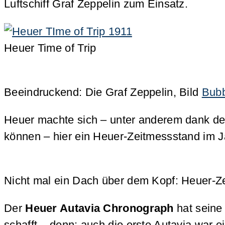
Luftschiff Graf Zeppelin zum Einsatz.
Heuer Time of Trip
Beeindruckend: Die Graf Zeppelin, Bild
Bub
Heuer machte sich – unter anderem dank des
können – hier ein Heuer-Zeitmessstand im J
Nicht mal ein Dach über dem Kopf: Heuer-
Der
Heuer Autavia Chronograph
hat seine
schafft – denn: auch die erste Autavia war e