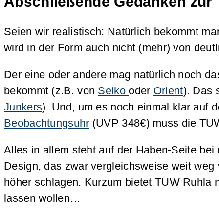
Abschließende Gedanken zur
Seien wir realistisch: Natürlich bekommt m
wird in der Form auch nicht (mehr) von deut
Der eine oder andere mag natürlich noch da
bekommt (z.B. von
Seiko
oder
Orient
). Das 
Junkers
). Und, um es noch einmal klar auf 
Beobachtungsuhr
(UVP 348€) muss die TUW 
Alles in allem steht auf der Haben-Seite be
Design, das zwar vergleichsweise weit weg 
höher schlagen. Kurzum bietet TUW Ruhla mi
lassen wollen…