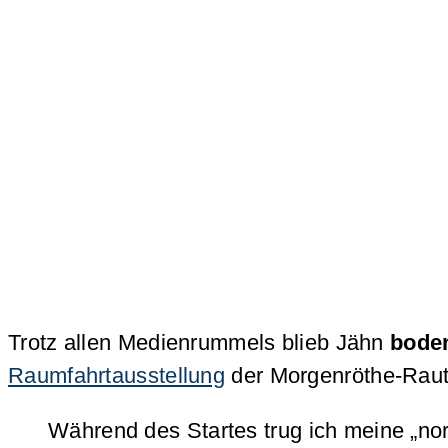
Trotz allen Medienrummels blieb Jähn
bode
Raumfahrtausstellung
der Morgenröthe-Raute
Während des Startes trug ich meine „no