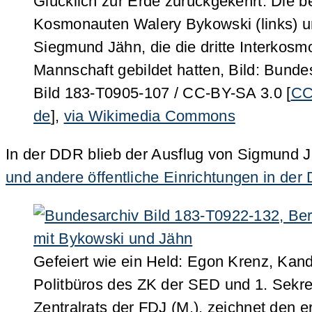
Glücklich zur Erde zurückgekehrt: Die b
Kosmonauten Walery Bykowski (links) 
Siegmund Jähn, die die dritte Interkosm
Mannschaft gebildet hatten, Bild: Bunde
Bild 183-T0905-107 / CC-BY-SA 3.0 [
CC
de
],
via Wikimedia Commons
In der DDR blieb der Ausflug von Sigmund Jä
und andere öffentliche Einrichtungen in de
Gefeiert wie ein Held: Egon Krenz, Kand
Politbüros des ZK der SED und 1. Sekre
Zentralrats der FDJ (M.), zeichnet den 