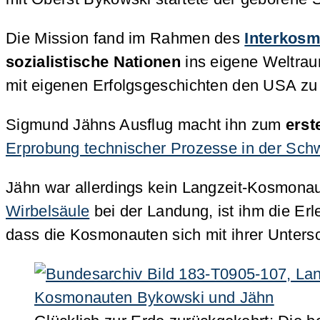
Die Mission fand im Rahmen des
Interkos
sozialistische Nationen
ins eigene Weltra
mit eigenen Erfolgsgeschichten den USA zu
Sigmund Jähns Ausflug macht ihn zum
erst
Erprobung technischer Prozesse in der Schw
Jähn war allerdings kein Langzeit-Kosmona
Wirbelsäule
bei der Landung, ist ihm die Erl
dass die Kosmonauten sich mit ihrer Untersch