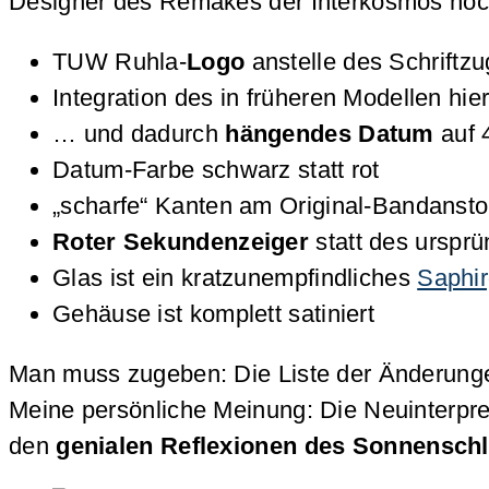
Designer des Remakes der Interkosmos noch 
TUW Ruhla-
Logo
anstelle des Schriftz
Integration des in früheren Modellen hi
… und dadurch
hängendes Datum
auf 
Datum-Farbe schwarz statt rot
„scharfe“ Kanten am Original-Bandanst
Roter Sekundenzeiger
statt des urspr
Glas ist ein kratzunempfindliches
Saphir
Gehäuse ist komplett satiniert
Man muss zugeben: Die Liste der Änderungen
Meine persönliche Meinung: Die Neuinterpre
den
genialen Reflexionen des Sonnenschlif