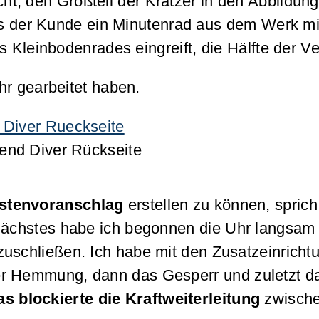
t, den Großteil der Kratzer in den Abbildun
uns der Kunde ein Minutenrad aus dem Werk mi
s Kleinbodenrades eingreift, die Hälfte der V
hr gearbeitet haben.
gend Diver Rückseite
stenvoranschlag
erstellen zu können, sprich
nächstes habe ich begonnen die Uhr langsam
szuschließen. Ich habe mit den Zusatzeinricht
r Hemmung, dann das Gesperr und zuletzt d
s blockierte die Kraftweiterleitung
zwisch