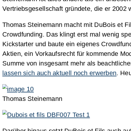
Vertriebsgesellschaft gründete, die er 200
Thomas Steinemann macht mit DuBois et Fils
Crowdfunding. Das klingt erst mal wenig sp
Kickstarter und baute ein eigenes Crowdfun
Aktien, ein Vorkaufsrecht für kommende Mod
Summe von insgesamt mehr als beachtlichen
lassen sich auch aktuell noch erwerben
. He
Thomas Steinemann
Darüber hinaus setzt DuBois et Fils auch au