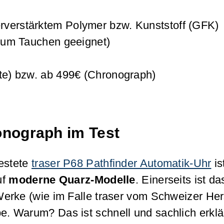
rverstärktem Polymer bzw. Kunststoff (GFK)
(zum Tauchen geeignet)
nte) bzw. ab 499€ (Chronograph)
onograph im Test
testete
traser P68 Pathfinder Automatik-Uhr
is
uf
moderne Quarz-Modelle
. Einerseits ist 
erke (wie im Falle traser vom Schweizer Her
. Warum? Das ist schnell und sachlich erkl