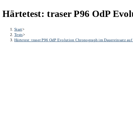
Härtetest: traser P96 OdP Evo
Start
>
Tests
>
Härtetest: traser P96 OdP Evolution Chronograph im Dauereinsatz au