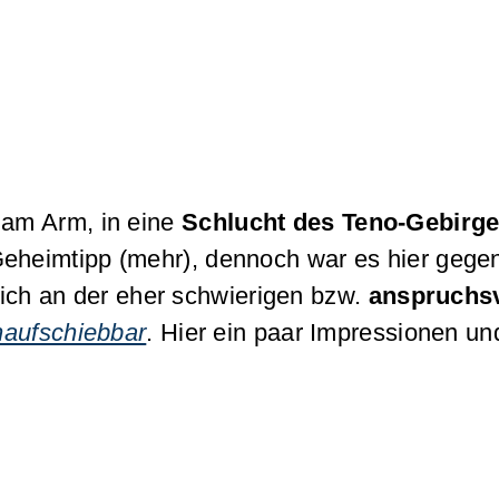
 am Arm, in eine
Schlucht des Teno-Gebirg
 Geheimtipp (mehr), dennoch war es hier gege
lich an der eher schwierigen bzw.
anspruchsv
naufschiebbar
. Hier ein paar Impressionen un