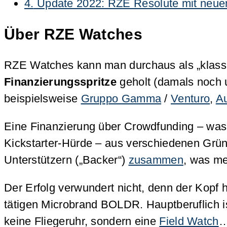
4.
Update 2022: RZE Resolute mit neue
Über RZE Watches
RZE Watches kann man durchaus als „klass
Finanzierungsspritze
geholt (damals noch 
beispielsweise
Gruppo Gamma
/
Venturo
,
Au
Eine Finanzierung über Crowdfunding – was 
Kickstarter-Hürde – aus verschiedenen Grün
Unterstützern („Backer“)
zusammen
, was meh
Der Erfolg verwundert nicht, denn der Kopf 
tätigen Microbrand BOLDR. Hauptberuflich ist
keine Fliegeruhr, sondern eine
Field Watch