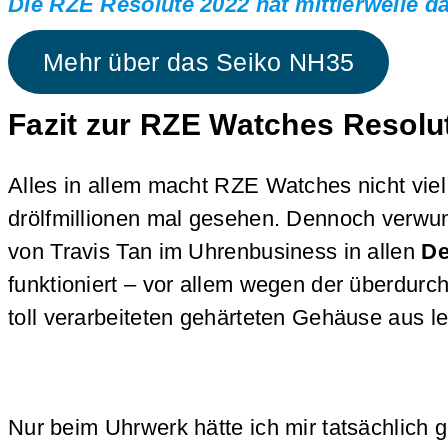
Die RZE Resolute 2022 hat mittlerweile d
Mehr über das Seiko NH35
Fazit zur RZE Watches Resolu
Alles in allem macht RZE Watches nicht vie
drölfmillionen mal gesehen. Dennoch verwun
von Travis Tan im Uhrenbusiness in allen
De
funktioniert – vor allem wegen der überdurc
toll verarbeiteten gehärteten Gehäuse aus le
Nur beim Uhrwerk hätte ich mir tatsächlic