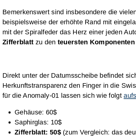
Bemerkenswert sind insbesondere die vielen
beispielsweise der erhöhte Rand mit eingel
mit der Spiralfeder das Herz einer jeden Au
Zifferblatt
zu den
teuersten Komponenten
Direkt unter der Datumsscheibe befindet sic
Herkunftstransparenz den Finger in die Sw
für die Anomaly-01 lassen sich wie folgt
auf
Gehäuse: 60$
Saphirglas: 10$
Zifferblatt: 50$
(zum Vergleich: das deut