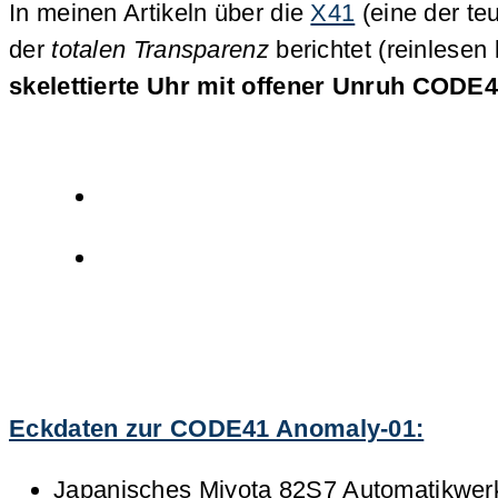
In meinen Artikeln über die
X41
(eine der te
der
totalen Transparenz
berichtet (reinlesen
skelettierte Uhr mit offener Unruh
CODE4
Eckdaten zur CODE41 Anomaly-01:
Japanisches Miyota 82S7 Automatikwerk (