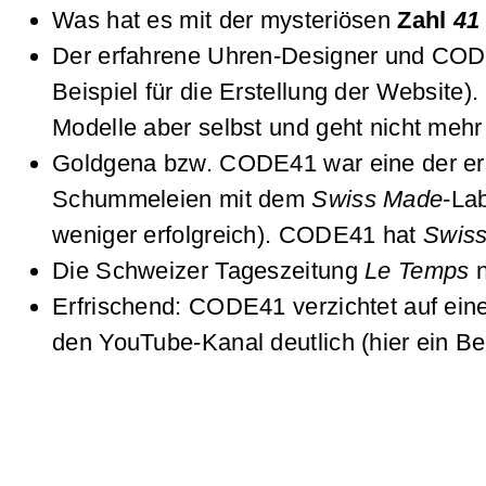
Was hat es mit der mysteriösen
Zahl
41
Der erfahrene Uhren-Designer und CODE
Beispiel für die Erstellung der Website
Modelle aber selbst und geht nicht meh
Goldgena bzw. CODE41 war eine der erst
Schummeleien mit dem
Swiss Made
-La
weniger erfolgreich). CODE41 hat
Swis
Die Schweizer Tageszeitung
Le Temps
n
Erfrischend: CODE41 verzichtet auf eine
den YouTube-Kanal deutlich (hier ein B