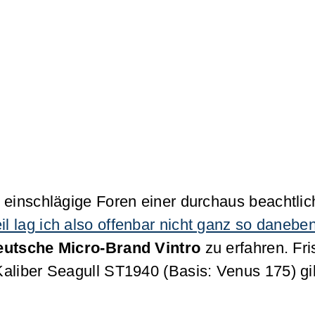
 einschlägige Foren einer durchaus beachtli
il lag ich also offenbar nicht ganz so danebe
eutsche Micro-Brand
Vintro
zu erfahren. Fr
aliber Seagull ST1940 (Basis: Venus 175) gi