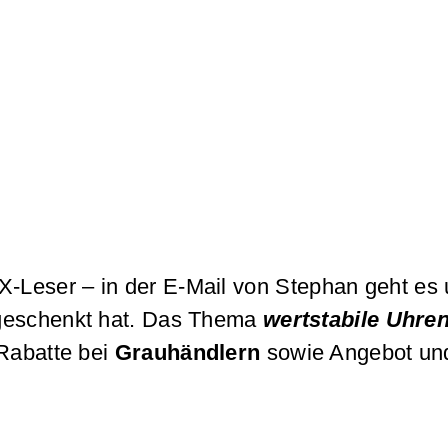
-Leser – in der E-Mail von Stephan geht es
u geschenkt hat. Das Thema
wertstabile Uhre
 Rabatte bei
Grauhändlern
sowie Angebot un