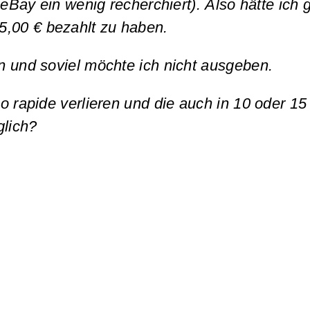
i eBay ein wenig recherchiert).
Also hätte ich
95,00 € bezahlt zu haben.
en und soviel möchte ich nicht ausgeben.
so rapide verlieren und die auch in 10 oder 1
glich?