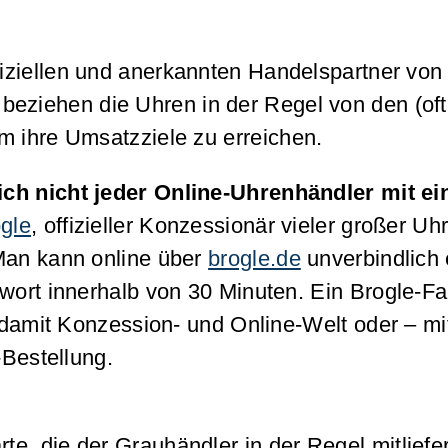
fiziellen und anerkannten Handelspartner von 
beziehen die Uhren in der Regel von den (of
m ihre Umsatzziele zu erreichen.
rlich nicht jeder Online-Uhrenhändler mit e
ogle
, offizieller Konzessionär vieler großer U
 Man kann online über
brogle.de
unverbindlich 
twort innerhalb von 30 Minuten. Ein Brogle-F
t damit Konzession- und Online-Welt oder – m
-Bestellung.
, die der Grauhändler in der Regel mitliefer