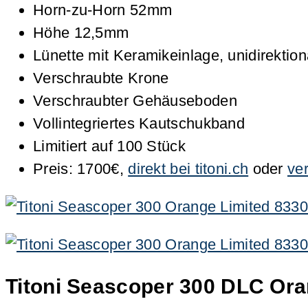
Horn-zu-Horn 52mm
Höhe 12,5mm
Lünette mit Keramikeinlage, unidirektiona
Verschraubte Krone
Verschraubter Gehäuseboden
Vollintegriertes Kautschukband
Limitiert auf 100 Stück
Preis: 1700€,
direkt bei titoni.ch
oder
ve
Titoni Seascoper 300 DLC Ora