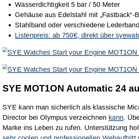
Wasserdichtigkeit 5 bar / 50 Meter
Gehäuse aus Edelstahl mit „Fastback“
Stahlband oder verschiedene Lederband
Listenpreis: ab 750€, direkt über syewa
SYE MOT1ON Automatic 24 au
SYE kann man sicherlich als klassische Mi
Director bei Olympus verzeichnen
kann
. Üb
Marke ins Leben zu rufen. Unterstützung hol
sehr coolen und professionellen Webauftritt