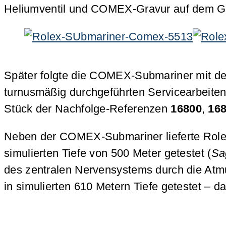
Heliumventil und COMEX-Gravur auf dem Ge
Später folgte die COMEX-Submariner mit d
turnusmäßig durchgeführten Servicearbeite
Stück der Nachfolge-Referenzen
16800
,
16
Neben der COMEX-Submariner lieferte Rol
simulierten Tiefe von 500 Meter getestet (
Sag
des zentralen Nervensystems durch die At
in simulierten 610 Metern Tiefe getestet – 