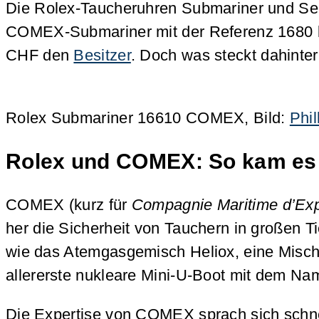
Die Rolex-Taucheruhren Submariner und Sea-
COMEX-Submariner mit der Referenz 1680 
CHF den
Besitzer
. Doch was steckt dahinte
Rolex Submariner 16610 COMEX, Bild:
Phil
Rolex und COMEX: So kam es
COMEX (kurz für
Compagnie Maritime d’Exp
her die Sicherheit von Tauchern in großen T
wie das Atemgasgemisch Heliox, eine Misch
allererste nukleare Mini-U-Boot mit dem N
Die Expertise von COMEX sprach sich schne