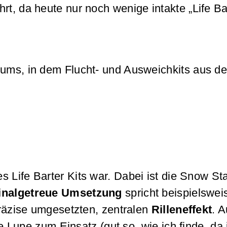
t, da heute nur noch wenige intakte „Life Bar
riums, in dem Flucht- und Ausweichkits aus d
s Life Barter Kits war. Dabei ist die Snow St
ginalgetreue Umsetzung
spricht beispielswei
präzise umgesetzten, zentralen
Rilleneffekt
. 
e Lupe zum Einsatz (gut so, wie ich finde, da 