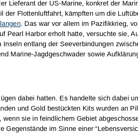
er Lieferant der US-Marine, konkret der Marin
l der Flottenluftfahrt, kämpften um die Luftüb
rlangen
. Das war vor allem im Pazifikkrieg, v
uf Pearl Harbor erholt hatte, versuchte sie, 
n Inseln entlang der Seeverbindungen zwisch
zend Marine-Jagdgeschwader sowie Aufklärun
nzügen dabei hatten. Es handelte sich dabei u
tänden und Gold bestückten Kits wurden an Pi
n, wenn sie in feindlichem Gebiet abgeschoss
bare Gegenstände
im Sinne einer “Lebensversi