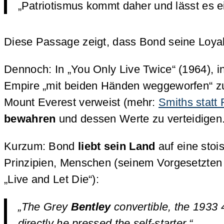
„Patriotismus kommt daher und lässt es ei
Diese Passage zeigt, dass Bond seine Loyali
Dennoch: In „You Only Live Twice“ (1964), i
Empire „mit beiden Händen weggeworfen“ zu 
Mount Everest verweist (mehr:
Smiths statt
bewahren
und dessen Werte zu verteidigen
Kurzum: Bond
liebt sein Land
auf eine stois
Prinzipien, Menschen (seinem Vorgesetzten 
„Live and Let Die“):
„The Grey
Bentley
convertible, the 1933 
directly he pressed the self-starter.“