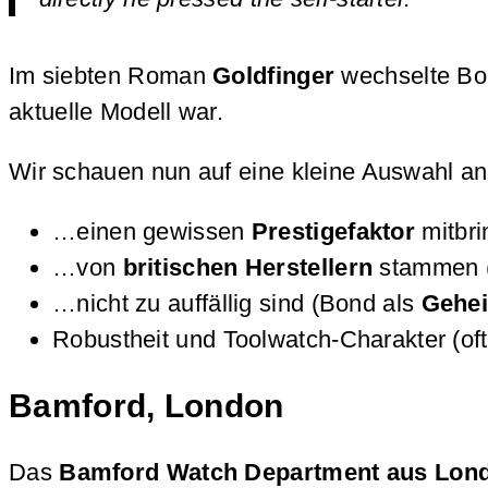
Im siebten Roman
Goldfinger
wechselte Bo
aktuelle Modell war.
Wir schauen nun auf eine kleine Auswahl a
…einen gewissen
Prestigefaktor
mitbr
…von
britischen Herstellern
stammen (s
…nicht zu auffällig sind (Bond als
Gehe
Robustheit und Toolwatch-Charakter (oft 
Bamford, London
Das
Bamford Watch Department aus Lon