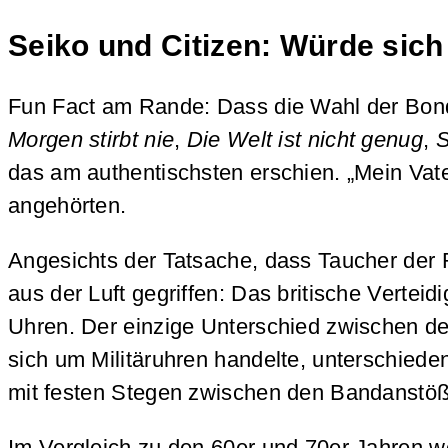
Seiko und Citizen: Würde sic
Fun Fact am Rande: Dass die Wahl der Bond
Morgen stirbt nie
,
Die Welt ist nicht genug
,
S
das am authentischsten erschien. „Mein Vate
angehörten.
Angesichts der Tatsache, dass Taucher der
aus der Luft gegriffen: Das britische Vertei
Uhren. Der einzige Unterschied zwischen den
sich um Militäruhren handelte, unterschied
mit festen Stegen zwischen den Bandanstö
Im Vergleich zu den 60er und 70er Jahren wer