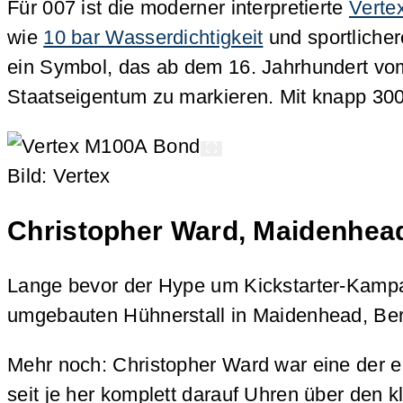
Für 007 ist die moderner interpretierte
Verte
wie
10 bar Wasserdichtigkeit
und sportlicher
ein Symbol, das ab dem 16. Jahrhundert vom
Staatseigentum zu markieren. Mit knapp 3000
Bild: Vertex
Christopher Ward
, Maidenhea
Lange bevor der Hype um Kickstarter-Kampag
umgebauten Hühnerstall in Maidenhead, Ber
Mehr noch: Christopher Ward war eine der e
seit je her komplett darauf Uhren über den k