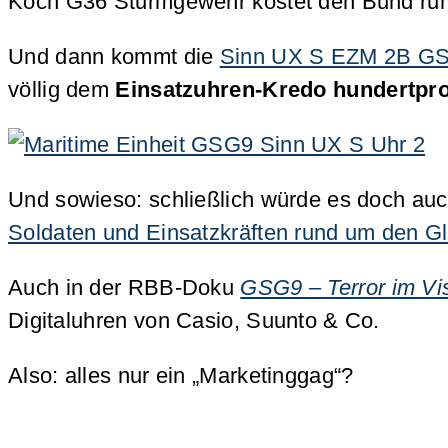
Koch G36 Sturmgewehr kostet den Bund run
Und dann kommt die
Sinn UX S EZM 2B GS
völlig dem
Einsatzuhren-Kredo hundertpro
Und sowieso: schließlich würde es doch au
Soldaten und Einsatzkräften rund um den G
Auch in der RBB-Doku
GSG9 – Terror im Vis
Digitaluhren von Casio, Suunto & Co.
Also: alles nur ein „Marketinggag“?