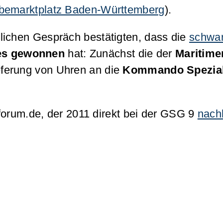
bemarktplatz Baden-Württemberg
).
önlichen Gespräch bestätigten, dass die
schwa
es gewonnen
hat: Zunächst die der
Maritime
eferung von Uhren an die
Kommando Spezialk
forum.de, der 2011 direkt bei der GSG 9
nach
: