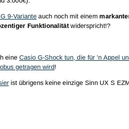
d 3.000€).
G 9-Variante
auch noch mit einem
markanten
zentiger Funktionalität
widerspricht!?
ch eine
Casio G-Shock tun, die für ’n Appel un
lobus getragen wird
!
ier
ist übrigens keine einzige Sinn UX S EZ