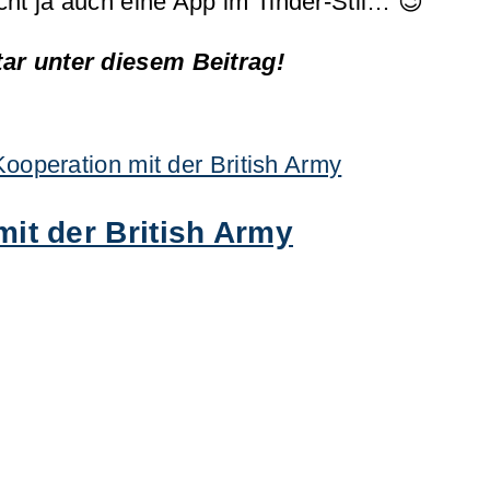
ht ja auch eine App im Tinder-Stil… 😉
r unter diesem Beitrag!
it der British Army