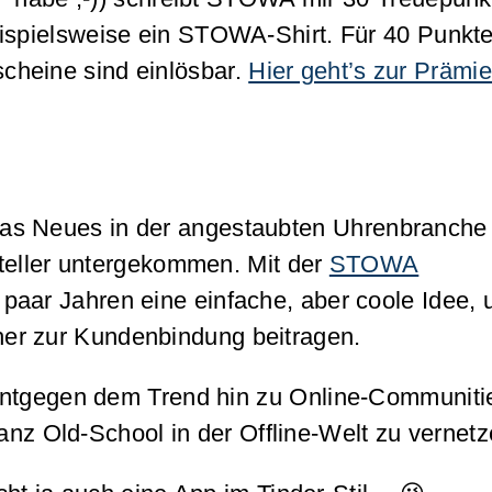
eispielsweise ein STOWA-Shirt. Für 40 Punkte
heine sind einlösbar.
Hier geht’s zur Prämi
as Neues in der angestaubten Uhrenbranche 
steller untergekommen. Mit der
STOWA
n paar Jahren eine einfache, aber coole Idee,
er zur Kundenbindung beitragen.
 entgegen dem Trend hin zu Online-Communiti
 Old-School in der Offline-Welt zu vernetz