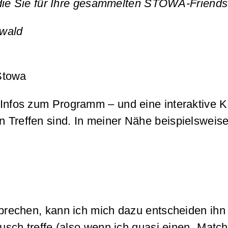
 die Sie für Ihre gesammelten STOWA-Friends
wald
Stowa
 Infos zum Programm – und eine interaktive 
 ein Treffen sind. In meiner Nähe beispielswe
echen, kann ich mich dazu entscheiden ihn 
sch treffe (also wenn ich quasi einen „Match