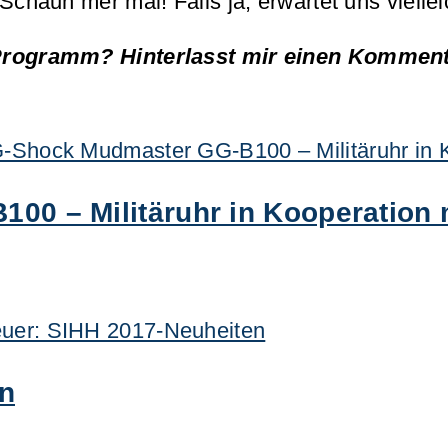
aun mer mal! Falls ja, erwartet uns vielleic
rogramm? Hinterlasst mir einen Kommenta
0 – Militäruhr in Kooperation m
n