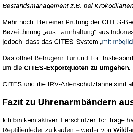
Bestandsmanagement z.B. bei Krokodilarten 
Mehr noch: Bei einer Prüfung der CITES-Bew
Bezeichnung „aus Farmhaltung“ aus Indonesi
jedoch, dass das CITES-System „
mit möglic
Das öffnet Betrügern Tür und Tor: Insbeson
um die
CITES-Exportquoten zu umgehen
.
CITES und die IRV-Artenschutzfahne sind alle
Fazit zu Uhrenarmbändern aus
Ich bin kein aktiver Tierschützer. Ich trag
Reptilienleder zu kaufen – weder von Wildf