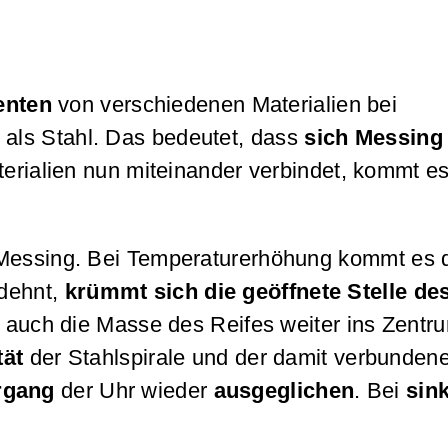
enten
von verschiedenen Materialien bei
als Stahl. Das bedeutet, dass
sich Messing 
rialien nun miteinander verbindet, kommt es
h Messing. Bei Temperaturerhöhung kommt es 
sdehnt,
krümmt sich die geöffnete Stelle de
 auch die Masse des Reifes weiter ins Zentr
tät
der Stahlspirale und der damit verbunden
rgang
der Uhr wieder
ausgeglichen
. Bei
sin