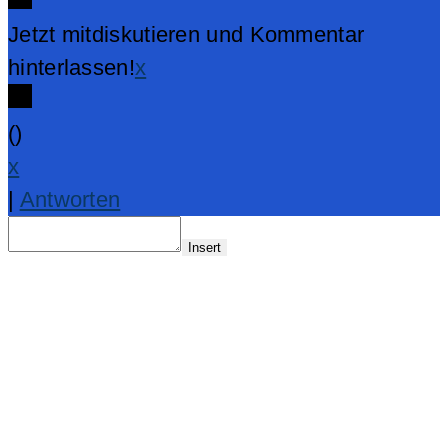
Jetzt mitdiskutieren und Kommentar
hinterlassen!
x
(
)
x
|
Antworten
Insert