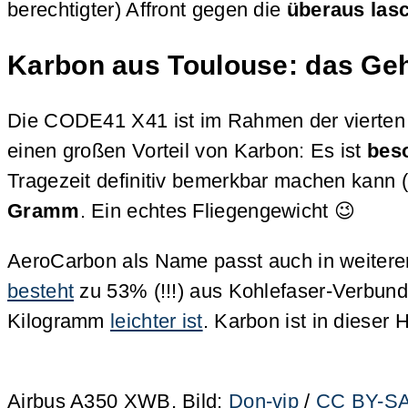
berechtigter) Affront gegen die
überaus las
Karbon aus Toulouse: das Ge
Die CODE41 X41 ist im Rahmen der vierten 
einen großen Vorteil von Karbon: Es ist
beso
Tragezeit definitiv bemerkbar machen kann (K
Gramm
. Ein echtes Fliegengewicht 😉
AeroCarbon als Name passt auch in weiterer 
besteht
zu 53% (!!!) aus Kohlefaser-Verbund
Kilogramm
leichter ist
. Karbon ist in dieser
Airbus A350 XWB, Bild:
Don-vip
/
CC BY-S