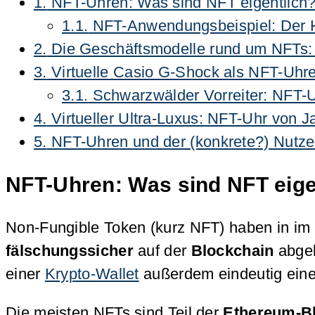
1.
NFT-Uhren: Was sind NFT eigentlich
1.1.
NFT-Anwendungsbeispiel: Der 
2.
Die Geschäftsmodelle rund um NFTs: 
3.
Virtuelle Casio G-Shock als NFT-Uhr
3.1.
Schwarzwälder Vorreiter: NFT-
4.
Virtueller Ultra-Luxus: NFT-Uhr von J
5.
NFT-Uhren und der (konkrete?) Nutze
NFT-Uhren: Was sind NFT eige
Non-Fungible Token (kurz NFT) haben in im 
fälschungssicher
auf der
Blockchain
abgel
einer
Krypto-Wallet
außerdem eindeutig ein
Die meisten NFTs sind Teil der
Ethereum-B