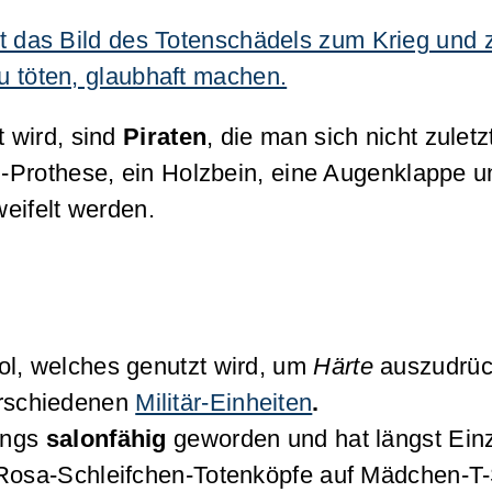
rt das Bild des Totenschädels zum Krieg und
u töten, glaubhaft machen.
t wird, sind
Piraten
, die man sich nicht zule
nd-Prothese, ein Holzbein, eine Augenklappe 
weifelt werden.
ol, welches genutzt wird, um
Härte
auszudrück
erschiedenen
Militär-Einheiten
.
dings
salonfähig
geworden und hat längst Ein
n Rosa-Schleifchen-Totenköpfe auf Mädchen-T