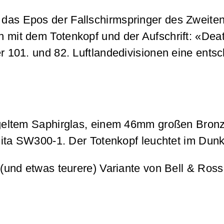
as Epos der Fallschirmspringer des Zweiten W
n mit dem Totenkopf und der Aufschrift: «Dea
er 101. und 82. Luftlandedivisionen eine ent
egeltem Saphirglas, einem 46mm großen Bro
ta SW300-1. Der Totenkopf leuchtet im Dunkel
te (und etwas teurere) Variante von Bell & Ross