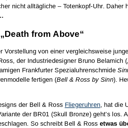
cher nicht alltägliche – Totenkopf-Uhr. Daher
g…
 „Death from Above“
er Vorstellung von einer vergleichsweise jun
Ross, der Industriedesigner Bruno Belamich („
hnamigen Frankfurter Spezialuhrenschmide
Sin
enmodelle fertigen (
Bell & Ross by Sinn
). He
esigns der Bell & Ross
Fliegeruhren
, hat die
Variante der BR01 (Skull Bronze) geht’s los.
eschlagen. So schreibt Bell & Ross
etwas übe