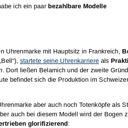
 habe ich ein paar
bezahlbare Modelle
gen Uhrenmarke mit Hauptsitz in Frankreich,
B
Bell“),
startete seine Uhrenkarriere
als
Prakt
n
. Dort ließen Belamich und der zweite Gründ
ute befindet sich die Produktion im Schweize
 Uhrenmarke aber auch noch Totenköpfe als St
 Aber auch bei diesem Modell wird der Bogen 
rtrieben glorifizierend
: