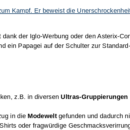
 zum Kampf. Er beweist die Unerschrockenheit
tzt dank der Iglo-Werbung oder den Asterix-Co
und ein Papagei auf der Schulter zur Standar
en, z.B. in diversen
Ultras-Gruppierungen
zug in die
Modewelt
gefunden und dadurch ni
-Shirts oder fragwürdige Geschmacksverirrun