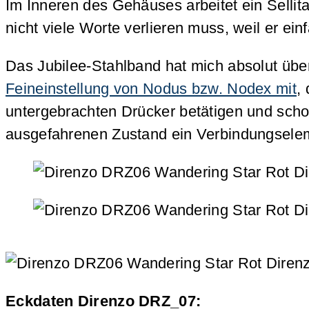
Im Inneren des Gehäuses arbeitet ein Sellit
nicht viele Worte verlieren muss, weil er ein
Das Jubilee-Stahlband hat mich absolut überr
Feineinstellung von Nodus bzw. Nodex mit
,
untergebrachten Drücker betätigen und schon
ausgefahrenen Zustand ein Verbindungselemen
Eckdaten Direnzo DRZ_07: