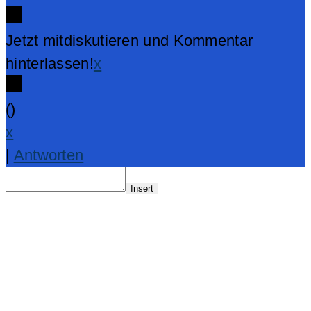
Jetzt mitdiskutieren und Kommentar
hinterlassen!
x
(
)
x
|
Antworten
Insert