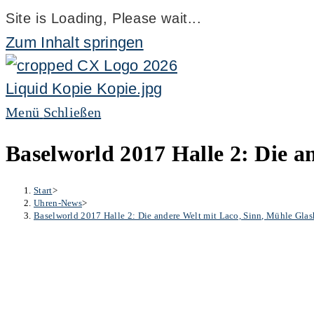
Site is Loading, Please wait...
Zum Inhalt springen
Menü
Schließen
Baselworld 2017 Halle 2: Die a
Start
>
Uhren-News
>
Baselworld 2017 Halle 2: Die andere Welt mit Laco, Sinn, Mühle Glash