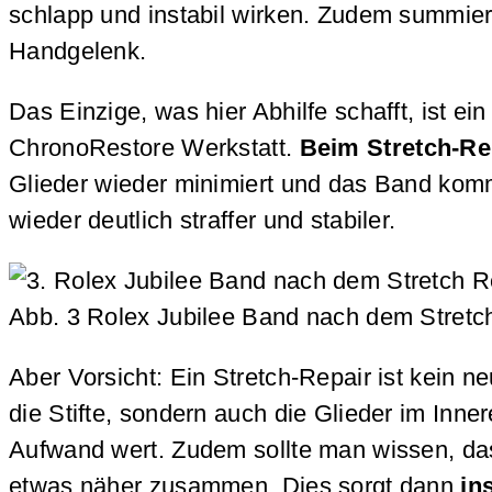
schlapp und instabil wirken. Zudem summier
Handgelenk.
Das Einzige, was hier Abhilfe schafft, ist e
ChronoRestore Werkstatt.
Beim Stretch-Re
Glieder wieder minimiert und das Band kom
wieder deutlich straffer und stabiler.
Abb. 3 Rolex Jubilee Band nach dem Stretc
Aber Vorsicht: Ein Stretch-Repair ist kein n
die Stifte, sondern auch die Glieder im Inn
Aufwand wert. Zudem sollte man wissen, dass
etwas näher zusammen. Dies sorgt dann
in